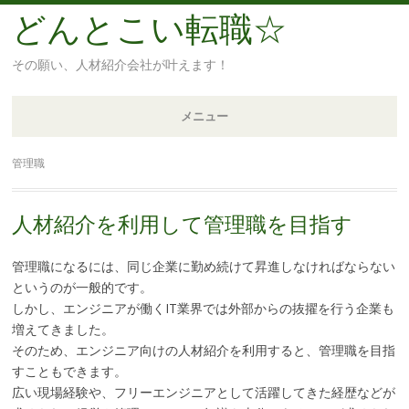
どんとこい転職☆
その願い、人材紹介会社が叶えます！
メニュー
コ
管理職
ン
テ
人材紹介を利用して管理職を目指す
ン
ツ
管理職になるには、同じ企業に勤め続けて昇進しなければならない
へ
というのが一般的です。
移
しかし、エンジニアが働くIT業界では外部からの抜擢を行う企業も
動
増えてきました。
そのため、エンジニア向けの人材紹介を利用すると、管理職を目指
すこともできます。
広い現場経験や、フリーエンジニアとして活躍してきた経歴などが