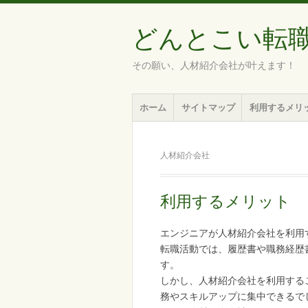
どんとこい転
その願い、人材紹介会社が叶えます！
メ
コ
ホーム
サイトマップ
利用するメリ
ニ
ン
ュ
テ
ー
ン
人材紹介会社
ツ
へ
移
利用するメリット
動
エンジニアが人材紹介会社を利用
転職活動では、履歴書や職務経歴
す。
しかし、人材紹介会社を利用する
務やスキルアップに集中できるで